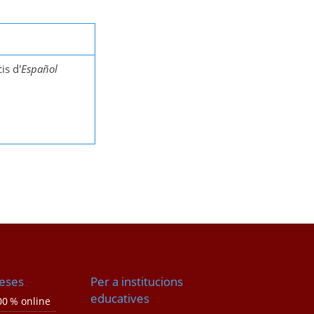
is d'
Español
eses
Per a institucions
educatives
0 % online