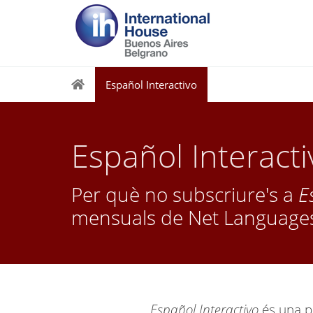
Español Interactivo
Español Interacti
Per què no subscriure's a
E
mensuals de Net Language
Español Interactivo
és una pu