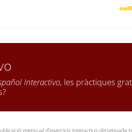
vo
spañol Interactivo
, les pràctiques gra
s?
blicació mensual d'exercicis interactius dissenyada p