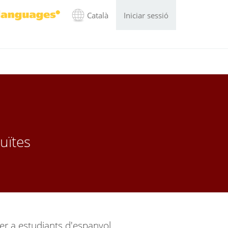
Català
Iniciar sessió
tuïtes
er a estudiants d'espanyol.