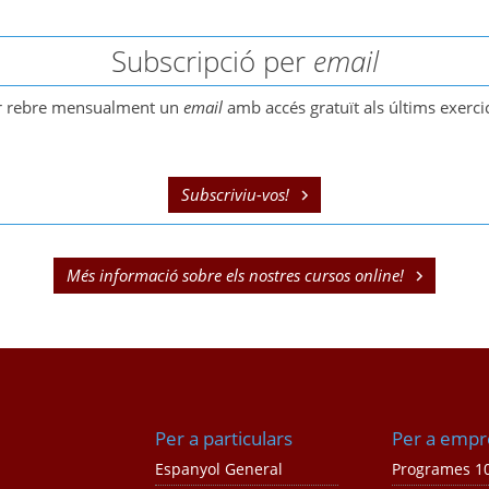
Subscripció per
email
er rebre mensualment un
email
amb accés gratuït als últims exercic
Subscriviu-vos!
Més informació sobre els nostres cursos
online
!
Per a particulars
Per a empr
Espanyol General
Programes 10