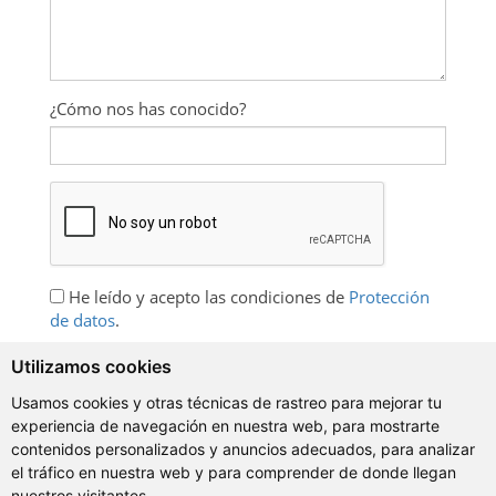
¿Cómo nos has conocido?
He leído y acepto las condiciones de
Protección
de datos
.
Quiero recibir información sobre cursos de
Utilizamos cookies
idiomas de español, promociones y ejercicios
gratuitos.
Usamos cookies y otras técnicas de rastreo para mejorar tu
experiencia de navegación en nuestra web, para mostrarte
contenidos personalizados y anuncios adecuados, para analizar
el tráfico en nuestra web y para comprender de donde llegan
nuestros visitantes.